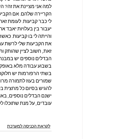
למה אני מציינת את זה? הי
הקריירה שלהם. אם הקביעו
לי כבר קביעות. לעומת זא
יעבור בין בעלויות יאבד א
והייתה לי בו קביעות. כאש
את הקביעות שלי לרשת עמל
זאת, חשוב לציין שהותק ות
הבדלים נוספים יש במבנה
בשתי הרפורמות יש חלוקה 
שמורים בעוז לתמורה מרווי
להגיש בסיום כל מחצית בקשה לתוספת של 18 שעות נו
ישנם הבדלים נוספים, באו
עובדים, על מנת שתוכלו 
לקראת הכניסה למערכת