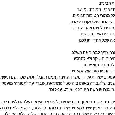
ת הביניים
י ארגון המורים ומיועד 
ק ממורי חטיבות הביניים.
ש אחד. פוליטיקה. כל ארגון 
ורים ולהיות איגוד עובדים 
ים רבים איזו מבין שתי 
ה שכל אחד ייתן לכם 
ורה צריך לבחור את משלב 
חיבור ותשוקה ולא להחליט 
 חינוכי הוא יעבוד.
ין הרפורמות הוא המעסיק
סקים ישירות על ידי משרד החינוך, ממנו תקבלו תלוש שכר ושם תישמר
ביעות מקבלים לאחר 3 שנים של עבודה באותו ביה"ס). לעומת זאת, עובדי "עוז לתמורה" מועס
מועצה או רשת חינוך כמו: אורט, עמל וכו'.
ובד במשרד החינוך, בו נרשמים כל פרטי ההעסקה שלו. גם לעובדי הבעל
 עובר באופן ישיר למעסיק שלכם, כלומר, לבעלות, והיא משלמת לכם א
עות, הקביעות שלכם תהיה תקפה בבתי הספר של הבעלות הזו בלבד.  