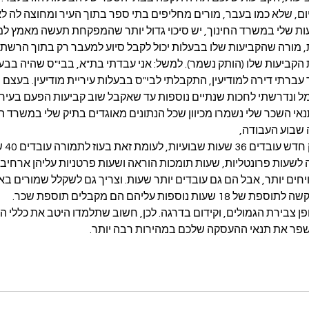
ום, שלא כמו בעבר, מורים מחליפים בתי ספר בתוך העיר ומחוצה לה לא
ת שלי במשרד החינוך, יש סיכוי גדול יותר שהמפקחת תעשה מאמץ למצוא
ת, מורה שהקביעות שלו בבעלות יכול לקבל סיוע למעבר רק בתוך הרשת 
ת הקביעות שלו (הותק נשמר). למשל: אני עבדתי בת"א, בבי"ס שהיה בבע
ר עברתי דירה למודיעין, התקבלתי לבי"ס בבעלות עיריית מודיעין. בעצם
 ונדרשתי לחכות שנתיים נוספות עד שאקבל שוב קביעות הפעם בעיריית 
נאי השכר שלי נשמרו מכיוון שכל הנתונים מאוגדים בתיק שלי במשרד הח
 שבוע העבודה,
בשבוע ע
לשעות פרונטליות, שעות תומכות הוראה ושעות פרטניות עליהן ארחיב ב
חים יותר, אבל הם גם עובדים יותר שעות. וצריך גם לשקלל שמורים באו
ספות עליהם הם מקבלים תוספת שכר.
פן צבירת הגמולים, וקידום בדרגה. לכן, חשוב שתלמדו היטב את כללי 
לשפר את תנאי ההעסקה שלכם במהירות רבה יותר.