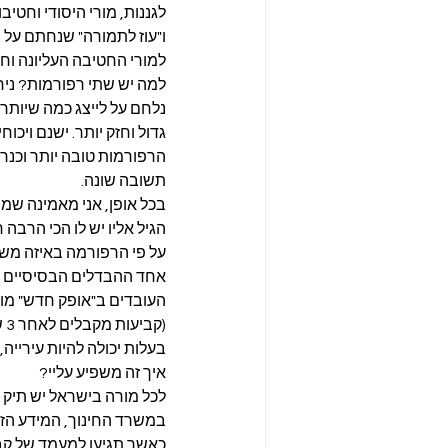
לגננות, מורי היסודי וחטיבו
ו"עוז לתמורה" שנחתם על יד
למורי החטיבה העליונה וחל
למה יש שתי רפורמות? ניחו
נלחם על לייצג כמה שיותר מ
גדול וחזק יותר. ישנם ויכוח
הרפורמות טובה יותר וכנרא
תשובה שונה.
בכל אופן, אני מאמינה שמ
הגיל אליו יש לו הכי הרבה 
על פי הרפורמה באיזה משלב
אחד ההבדלים הבסיסיים ב
העובדים ב"אופק חדש" מוע
(ק
בעלות יכולה להיות עירייה, 
איך זה משפיע עליי?
לכל מורה בישראל יש תיק ע
במשרד החינוך, המידע הזה
כאשר תגיעו למעמד של קבי