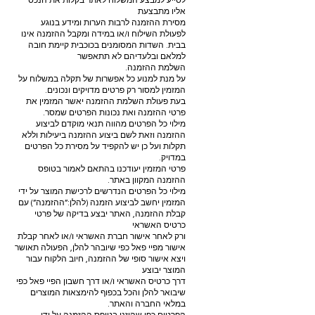
לסייע למבצע המשלוח לאתר בקלות את הנכס
אליו מתבצעת
מסירת ההזמנה לרבות הערות ומידע בנוגע
לפעולת השילוח ו/או במידה ומקבל ההזמנה אינו
בבית. השדות המסומנים בכוכבית קיימת חובה
למלאם ובלעדיהם לא תתאפשר
השלמת ההזמנה.
על מנת למנוע כל אפשרות של תקלה במשלוח על
המזמין למסור רק פרטים מדויקים ונכונים.
בעת פעולת השלמת ההזמנה יאשר המזמין את
פרטי ההזמנה ואת נכונות הפרטים שמסר.
מילוי כל הפרטים מהווה תנאי מוקדם לביצוע
ההזמנה וזאת לשם ביצוע ההזמנה ביעילות וללא
תקלות ועל כן יש להקפיד על מסירת כל הפרטים
במדויק.
פרטי המזמין יעודכנו בהתאם לאמור בטופס
ההזמנה המקוון באתר.
מילוי כל הפרטים הנדרשים לרכישת המוצר על ידי
המזמין יחשב לביצוע הזמנה (להלן:”ההזמנה”) עם
קבלת ההזמנה, האתר יבצע בדיקה של פרטי
כרטיס האשראי
ורק לאחר אישור חברת האשראי ו/או לאחר קבלת
אישור מפיי פאל כפי שיובהר להלן, הפעולה תאושר
ויצא אישור סופי של ההזמנה, חיוב הלקוח עבור
המוצר יבוצע
דרך כרטיס האשראי ו/או דרך חשבון הפיי פאל כפי
שיבואר להלן והכל בכפוף להימצאות המוצרים
במלאי החברה והאתר.