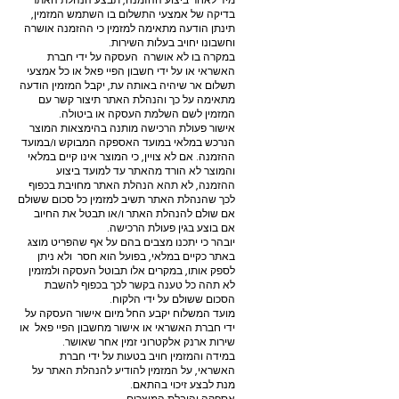
מיד לאחר ביצוע ההזמנה, תבצע הנהלת האתר
בדיקה של אמצעי התשלום בו השתמש המזמין,
תינתן הודעה מתאימה למזמין כי ההזמנה אושרה
וחשבונו יחויב בעלות השירות.
במקרה בו לא אושרה העסקה על ידי חברת
האשראי או על ידי חשבון הפיי פאל או כל אמצעי
תשלום אר שיהיה באותה עת, יקבל המזמין הודעה
מתאימה על כך והנהלת האתר תיצור קשר עם
המזמין לשם השלמת העסקה או ביטולה.
אישור פעולת הרכישה מותנה בהימצאות המוצר
הנרכש במלאי במועד האספקה המבוקש ו/במועד
ההזמנה. אם לא צויין, כי המוצר אינו קיים במלאי
והמוצר לא הורד מהאתר עד למועד ביצוע
ההזמנה, לא תהא הנהלת האתר מחויבת בכפוף
לכך שהנהלת האתר תשיב למזמין כל סכום ששולם
אם שולם להנהלת האתר ו/או תבטל את החיוב
אם בוצע בגין פעולת הרכישה.
יובהר כי יתכנו מצבים בהם על אף שהפריט מוצג
באתר כקיים במלאי, בפועל הוא חסר ולא ניתן
לספק אותו, במקרים אלו תבוטל העסקה ולמזמין
לא תהה כל טענה בקשר לכך בכפוף להשבת
הסכום ששולם על ידי הלקוח.
מועד המשלוח יקבע החל מיום אישור העסקה על
ידי חברת האשראי או אישור מחשבון הפיי פאל או
שירות ארנק אלקטרוני זמין אחר שאושר.
במידה והמזמין חויב בטעות על ידי חברת
האשראי, על המזמין להודיע להנהלת האתר על
מנת לבצע זיכוי בהתאם.