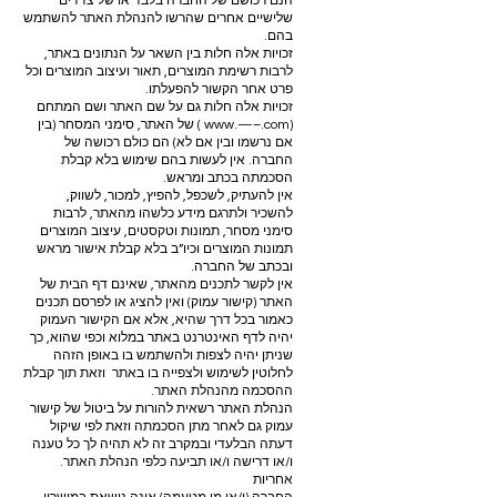
הנם רכושם של החברה בלבד או של צדדים
שלישיים אחרים שהרשו להנהלת האתר להשתמש
בהם.
זכויות אלה חלות בין השאר על הנתונים באתר,
לרבות רשימת המוצרים, תאור ועיצוב המוצרים וכל
פרט אחר הקשור להפעלתו.
זכויות אלה חלות גם על שם האתר ושם המתחם
(www.—–.com ) של האתר, סימני המסחר (בין
אם נרשמו ובין אם לא) הם כולם רכושה של
החברה. אין לעשות בהם שימוש בלא קבלת
הסכמתה בכתב ומראש.
אין להעתיק, לשכפל, להפיץ, למכור, לשווק,
להשכיר ולתרגם מידע כלשהו מהאתר, לרבות
סימני מסחר, תמונות וטקסטים, עיצוב המוצרים
תמונות המוצרים וכיו”ב בלא קבלת אישור מראש
ובכתב של החברה.
אין לקשר לתכנים מהאתר, שאינם דף הבית של
האתר (קישור עמוק) ואין להציג או לפרסם תכנים
כאמור בכל דרך שהיא, אלא אם הקישור העמוק
יהיה לדף האינטרנט באתר במלוא וכפי שהוא, כך
שניתן יהיה לצפות ולהשתמש בו באופן הזהה
לחלוטין לשימוש ולצפייה בו באתר וזאת תוך קבלת
ההסכמה מהנהלת האתר.
הנהלת האתר רשאית להורות על ביטול של קישור
עמוק גם לאחר מתן הסכמתה וזאת לפי שיקול
דעתה הבלעדי ובמקרב זה לא תהיה לך כל טענה
ו/או דרישה ו/או תביעה כלפי הנהלת האתר.
אחריות