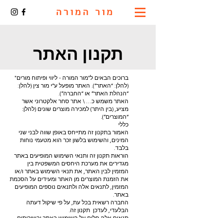
מור המורה
תקנון האתר
ברוכים הבאים ל"מור המורה - ליווי ופיתוח מורים"
(להלן: “האתר”). האתר מופעל ע”י מור צין (להלן:
“הנהלת האתר” או “החברה”).
האתר משמש כ… \ אתר סחר אלקטרוני אשר
מציע, (בין היתר) למכירה מוצרים שונים (להלן:
“המוצרים”).
כללי
האמור בתקנון זה מתייחס באופן שווה לבני שני
המינים, והשימוש בלשון זכר הוא מטעמי נוחות
בלבד.
הוראות תקנון זה ותנאי השימוש המופיעים באתר
מגדירים את מערכת היחסים המשפטית בין
המזמין לבין האתר, את תנאי השימוש באתר ו/או
את הזמנת המוצרים מן האתר ומעידים על הסכמת
המזמין, לתנאים אלה ולתנאים נוספים המופיעים
באתר.
החברה רשאית בכל עת, על פי שיקול דעתה
הבלעדי, לעדכן תקנון זה.