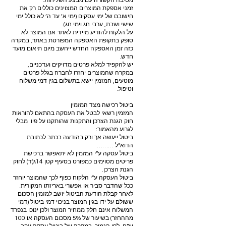
מסיבה הקשורה עם מבצע השליחות.
זמני אספקת המוצרים המצוינים כוללים רק את
חישובם של ימי עסקים (ימי א’ עד ה’ לא כולל ימי
שישי ושבת, ערבי חג וימי חג).
על הלקוח להודיע מיידית לאתר אם המוצר לא
סופק בתקופת האספקה המפורטת באתר, במקרה
כזה זמן האספקה החדש ייחשב מיום תיאום מועד
חדש.
יש להקפיד למלא פרטים מדויקים ועדכניים,
במקרה שהמוצרים יחזרו לחברה בגלל פרטים
מוטעים, המזמין יישא בתשלום בגין דמי משלוח
וטיפול.
ביטול רכישה מצד המזמין
המזמין רשאי לבטל את העסקה בהתאם להוראות
חוק הגנת הצרכן והתקנות שהותקנו על פיו. מבלי
לגרוע מהאמור:
ביטול ייעשה אך ורק בהודעה בכתב לכתובת
הדוא”ל ………
ביטול עסקה ע”י המזמין לא יתאפשר ברכישת
פריטים מסוימים כמפורט בסעיף קטן 14ג(ד) לחוק
הגנת הצרכן.
ביטול העסקה ע”י הלקוח כפוף לכך שהמוצר יוחזר
ככל שהדבר סביר או אפשרי באריזתו המקורית.
לאחר קבלת הודעת הביטול יושב למזמין הסכום
ששולם על ידו בגין המוצר בניכוי דמי ביטול (דמי
המשלוח אינם חלק ממחיר המוצר ולכן ינוכו בנפרד
מההחזר) בשיעור של 5% מסכום העסקה או 100