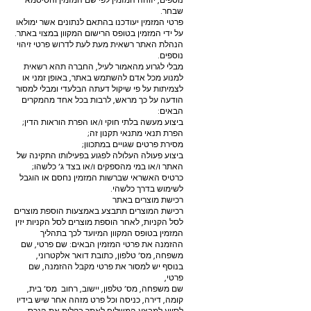
נוספים, יזוהה המזמין לפי שם המזמין והסיסמא
שבחר.
פרטי המזמין יעודכנו בהתאם לנתונים אשר ימולאו
על ידי המזמין בטופס הרישום המקוון במצוי באתר.
הנהלת האתר רשאית מעת לעת לדרוש פרטי זיהוי
נוספים.
מבלי לגרוע מהאמור לעיל, החברה תהא רשאית
למנוע מכל אדם להשתמש באתר, באופן זמני או
לצמיתות על פי שיקול דעתה הבלעדי ומבלי למסור
הודעה על כך מראש, לרבות בכל אחד מהמקרים
הבאים:
ביצוע מעשה בלתי חוקי ו/או הפרת הוראות הדין;
הפרת תנאי מתנאי תקנון זה;
מסירת פרטים שגויים במתכוון;
ביצוע פעולה העלולה לפגוע בפעילותו התקינה של
האתר ו/או במי מהספקים ו/או בצד ג’ כלשהו;
כרטיס האשראי שברשות המזמין נחסם או הוגבל
לשימוש בדרך כלשהי.
רכישת מוצרים באתר
רכישת המוצרים תתבצע באמצעות הוספת מוצרים
לסל הקניות, לאחר הוספת מוצרים לסל הקניות יזין
המזמין בטופס המקוון המיועד לכך בתהליך
ההזמנה את פרטי המזמין הבאים: שם פרטי, שם
משפחה, מס’ טלפון, כתובת דואר אלקטרוני,
בנוסף יש למסור את פרטי מקבל ההזמנה, שם
פרטי,
שם משפחה, מס’ טלפון, יישוב, רחוב מס’ בית,
קומה, דירה, כניסה וכל פרט מזהה אחר שיש בידיו