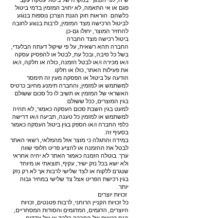
ש”ח, לפי הנמוך. במקרה של ביטול עסקה עקב
פגם או אי התאמה, לא יחויב המזמין בדמי ביטול
כלשהם. הוראות חוק הגנת הצרכן נוספות בנוגע
לביטול הרכישה מצד המזמין, לרבות בנוגע לחובה
להחזיר המוצר, יחולו גם-כן.
ביטול רכישה מצד החברה
החברה תהא רשאית, על פי שיקול דעתה הבלעדי,
בשל כל סיבה, ובכל עת, לבטל או להפסיק עסקה
ו/או מכירה ו/או לבטל הזמנה, כולה או חלקה, ו/או
את פעילות האתר, כולו או חלקו.
הודעה על ביטול או הפסקה מעין זה תימסר
למשתמש או למזמין, והחברה תימנע מחיוב כרטיס
האשראי של המזמין או תשיב לו כל סכום ששולם
בגין המוצרים, ככל ששולם.
למעט בגין השבת סכום העסקה כאמור, לא תהיה
למשתמש או למזמין כל טענה, תביעה ו/או דרישה
כלפי החברה ו/או הספק בגין ביטול העסקה כאמור
בסעיף זה.
במידה והתגלה כי מוצר אזל מהמלאי, רשאי האתר
לבטל את ההזמנה או להציע פריט חלופי שווה
ערך. בוטלה הזמנה כאמור האתר לא יהיה אחראי
ולא ישא בכל נזק ישיר, עקיף, תוצאתי או מיוחד
שנגרם ללקוח או לצד שלישי לרבות אך לא רק נזק
בגין רכישת הפריט אצל צד שלישי במחיר גבוה
יותר.
זכויות יוצרים
כל זכויות הקניין הרוחני, לרבות פטנטים, זכויות
היוצרים, הדגמים, המדגמים והסודות המסחריים,