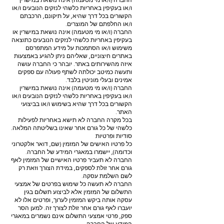
החברה (ו/או מי מטעמה) אינה נושאת במישרין
ו/או בעקיפין באחריות כלשהי לנזקים הנובעים ו/או
הקשורים בכל דרך שהיא, על תיקונם, הרכבתם
ו/או החלפתם של המוצרים.
החברה (ו/או מי מטעמה) אינה נושאת במישרין או
בעקיפין באחריות כלשהי לנזקים הנובעים כתוצאה
משימוש ו/או הסתמכות על מידע המתפרסם
באתרים חיצוניים, שאליהם ניתן להגיע באמצעות
איזה מהשירותים באתר. יובהר כי החברה עושה
ותעשה כמיטב יכולתה לשתף פעולה עם ספקים
אמינים ובעלי מוניטין בלבד.
החברה (ו/או מי מטעמה) אינה נושאת במישרין
ו/או בעקיפין באחריות כלשהי לנזקים הנובעים ו/או
הקשורים בכל דרך שהיא בשימוש ו/או בביצועי
האתר.
בכל מקרה החברה לא תישא באחריות לפעילות
כלשהי של כל גורם אחר שאינו בשליטתה המלאה.
סודיות ופרטיות
כל פרטיו האישים של המזמין (שם, דואר אלקטרוני
וכדומה), יישמרו במאגרי המידע של החברה.
החברה לא תעביר פרטיו האישיים של המזמין לאף
גורם אחר זולת לספקים, במידת הצורך וזאת רק
לשם השלמת עסקה.
החברה לא תעשה כל שימוש בפרטים של אמצעי
התשלום של המזמין אלא לביצוע תשלום בגין
עסקה אותה ביקש המזמין לערוך, ופרטים אלו לא
יועברו לאף גורם אחר זולת לצורך זה. למען הסר
ספק, פרטי אמצעי התשלום אינם נשמרים במאגרי