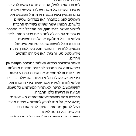
המידע של החברה.
למרות האמור לעיל, החברה תהא רשאית להעביר
פרטיו האישיים של משתמש לצד שלישי במקרים
בהם המזמין ביצע מעשה או מחדל הפוגעים ו/או
העלולים לפגוע בחברה ו/או בצדדים שלישיים
כלשהם, המזמין עשה שימוש בשירותי החברה
לביצוע מעשה בלתי חוקי, אם התקבל בידי החברה
צו שיפוטי המורה לה למסור את פרטי המזמין לצד
שלישי וכן בכל מחלוקת או הליכים משפטיים.
החברה תוכל להשתמש בפרטיו האישיים של
המזמין, ללא זיהוי המזמין הספציפי, לצורך ניתוח
מידע סטטיסטי והצגתו ו/או מסירתו לגורמים
אחרים.
מאחר שמדובר בביצוע פעולות בסביבה מקוונת אין
באפשרותה של החברה להבטיח חסינות מוחלטת
מפני חדירות למחשביה או חשיפת המידע האגור
בידי מבצעי פעולות בלתי חוקיות. אם יעלה בידי צד
שלישי לחדור למידע אשר שמור בידי החברה ו/או
להשתמש בו לרעה, לא תהיה למשתמש כל טענה,
תביעה או דרישה כלפי החברה.
החברה תהא רשאית לעשות שימוש ב – “עוגיות”
(“cookies”) על מנת לספק למשתמש שירות מהיר
ויעיל ולחסוך מהמזמין הצורך להזין את פרטיו
האישיים בכל כניסה לאתר.
בקיום מקרים שאינם בשליטתה של החברה ו/או
הנובעים מכח עליון, החברה לא תהא אחראית לכל
נזק מכל סוג שהוא, עקיף או ישיר, שייגרם למזמין
ו/או למי מטעם המזמין עם מידע זה יאבד או אם