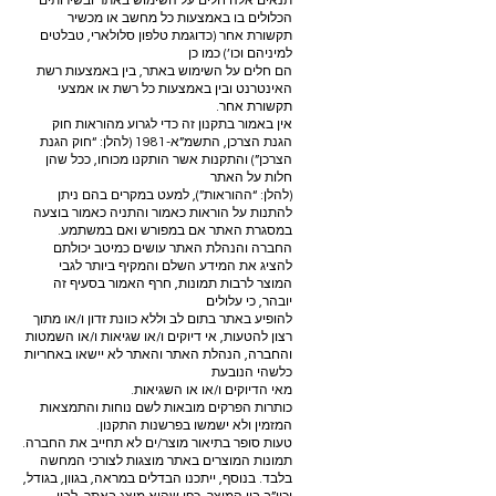
תנאים אלה חלים על השימוש באתר ובשירותים
הכלולים בו באמצעות כל מחשב או מכשיר
תקשורת אחר (כדוגמת טלפון סלולארי, טבלטים
למיניהם וכו’) כמו כן
הם חלים על השימוש באתר, בין באמצעות רשת
האינטרנט ובין באמצעות כל רשת או אמצעי
תקשורת אחר.
אין באמור בתקנון זה כדי לגרוע מהוראות חוק
הגנת הצרכן, התשמ”א-1981 (להלן: “חוק הגנת
הצרכן”) והתקנות אשר הותקנו מכוחו, ככל שהן
חלות על האתר
(להלן: “ההוראות”), למעט במקרים בהם ניתן
להתנות על הוראות כאמור והתניה כאמור בוצעה
במסגרת האתר אם במפורש ואם במשתמע.
החברה והנהלת האתר עושים כמיטב יכולתם
להציג את המידע השלם והמקיף ביותר לגבי
המוצר לרבות תמונות, חרף האמור בסעיף זה
יובהר, כי עלולים
להופיע באתר בתום לב וללא כוונת זדון ו/או מתוך
רצון להטעות, אי דיוקים ו/או שגיאות ו/או השמטות
והחברה, הנהלת האתר והאתר לא יישאו באחריות
כלשהי הנובעת
מאי הדיוקים ו/או או השגיאות.
כותרות הפרקים מובאות לשם נוחות והתמצאות
המזמין ולא ישמשו בפרשנות התקנון.
טעות סופר בתיאור מוצר/ים לא תחייב את החברה.
תמונות המוצרים באתר מוצגות לצורכי המחשה
בלבד. בנוסף, ייתכנו הבדלים במראה, בגוון, בגודל,