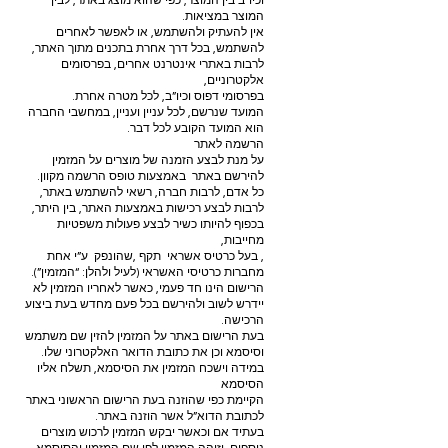
וכיו”ב בין המוצר, כפי שהוא מוצג באתר, לבין
המוצר במציאות.
אין להעתיק ולהשתמש, או לאפשר לאחרים
להשתמש, בכל דרך אחרת בתכנים מתוך האתר,
לרבות באתרי אינטרנט אחרים, בפרסומים
אלקטרוניים,
בפרסומי דפוס וכיו”ב, לכל מטרה אחרת.
המועד שנרשם, לכל עניין ועניין, במחשבי החברה
הוא המועד הקובע לכל דבר.
הרשמה לאתר
על מנת לבצע הזמנה של מוצרים על המזמין
להירשם באתר באמצעות טופס הרשמה מקוון.
כל אדם, לרבות חברה, רשאי להשתמש באתר,
לרבות לבצע רכישות באמצעות האתר, בין היתר,
בכפוף להיותו כשיר לבצע פעולות משפטיות
מחייבות,
, בעל כרטיס אשראי תקף ,שהונפק ע”י אחת
מחברות כרטיסי האשראי (לעיל ולהלן: “המזמין”).
הרישום הינו חד פעמי, כאשר לאחריו המזמין לא
יידרש לשוב ולהירשם בכל פעם מחדש בעת ביצוע
הרכישה.
בעת הרישום באתר על המזמין להזין שם משתמש
וסיסמא וכן את כתובת הדואר האלקטרוני שלו.
במידה וישכח המזמין את הסיסמא, תשלח אליו
הסיסמא
הקיימת כפי שהוזנה בעת הרישום הראשוני באתר
לכתובת הדוא”ל אשר הוזנה באתר.
בעתיד אם וכאשר יבקש המזמין לרכוש מוצרים