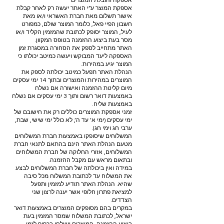
אספקה והובלת המוצרים
אספקת המוצר ע”י האתר יעשה רק לאחר קבלת
אישור תשלום מאת חברת האשראי ו/או מאת
חשבון הפיי פאל, כלומר המוצר שולם, כמפורט
לעיל, המוצר יסופק לכתובת שהמזמין הקליד ו/או
מסר בעת ביצוע ההזמנה בטופס המקוון.
האתר מתחייב לספק את הסחורה במסגרת זמן
האספקה ליעד המבוקש ויעשה כמיטב יכולתו כי
המוצר יגיע במהירות.
הנהלת האתר תפעל כמיטב יכולתה לספק את
המוצרים במהירות והמוצרים ובתוך 14 ימי עסקים
מיום קליטת ההזמנה ואישורה אם נשלח
באמצעות דואר רשום ותוך 3 ימי עסקים אם נשלח
באמצעות שליח.
זמני אספקת המוצרים כוללים רק את חישובם של
ימי עסקים (ימי א’ עד ה’, לא כולל ימי שישי, שבת,
ערבי חג וימי חג).
המשלוחים שיסופקו באמצעות חברת המשלוחים
מטעם הנהלת האתר הינם בהתאם לתנאי חברת
המשלוחים, אזורי החלוקה של חברת המשלוחים
ובתאום מראש עם מקבל ההזמנה.
במידה ואין ביכולתה של חברת המשלוחים לבצע
את המשלוח עד לכתובת המשלוח מכל סיבה
שהיא. הנהלת האתר תודיע למזמין ותפעל
למציאת פתרון חלופי אשר יענה לרצון שני
הצדדים.
במקרים בהם מסופקים המוצרים באמצעות דואר
ישראל, לכתובת המשלוח שמסר המזמין בעת