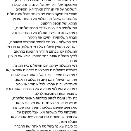
ביצוע ההזמנה. המוצרים יישלחו בכפוף לזמן
האספקה של דואר ישראל ואינם ניתנים לבקרה
ולשליטה על ידי הנהלת האתר ו/או הספקים.
מועדי האספקה המצוינים באתר ולעיל אינם חלים
על מוצרים שאזלו מן המלאי של האתר ו/או מן
המלאי של הספק הרלוונטי.
המשלוחים מבוצעים על ידי חברת שליחויות,
באמצעותה תבוצע ההובלה של המוצרים תנאי
חברת השליחויות יחייבו את הלקוח.
דמי המשלוח – בנוסף למחיר המוצרים שהוזמנו,
יושת על המזמין תשלום של דמי משלוח, סכום דמי
המשלוח יופיע בתום תהליך ההזמנה בהתאם
לדרך השילוח אותה בחר המזמין, אלא אם כן צויין
אחרת.
דמי המשלוח ישולמו עם התשלום בגין המוצר.
במכירה בתשלומים באמצעות בכרטיס אשראי ו/או
באמצעות חשבון הפיי פאל. האתר רשאי לגבות
את דמי המשלוח עם חיוב התשלום הראשון.
האתר לא יהיה אחראי לכל איחור ו/או עיכוב
באספקה ו/או לאי אספקה של המוצרים אשר נגרם
כתוצאה מאחת הסיבות להלן:
כח עליון ומבלי לפגוע בכלליות האמור מלחמה,
מבצע צבאי, מבצע חרום ו/או נזקי טבע ו/או
מאירועים שאינם בשליטת האתר כגון שביתות
והשבתות כלל משקיות ו/או אצל ספקים של
שירותים או סחורות הדרושים לייצור אספקה או
הובלת מוצר.
כל סיבה שאינה בשליטת האתר ו/או החברה.