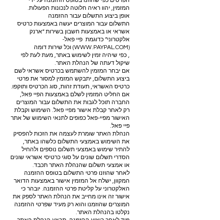
הפרטים כפי שהוזנו בטופס ההזמנה על ידי
המזמין, יהוו ראיה חלוטה לנכונות הפעולות.
אופן ביצוע התשלום עבור ההזמנה
התשלום עבור המוצרים יעשה באמצעות כרטיס
אשראי או באמצעות חשבון בשירות “ארנק
אלקטרוני” כדוגמת פיי פאל-
(
WWW.PAYPAL.COM
) וכל שירות דומה
, כפי שיהיה זמין לשימוש באתר, מעת לעת לפי
שיקול דעתה של הנהלת האתר.
אם יבחר המזמין להשתמש בכרטיס אשראי לשם
ביצוע התשלום, יתבקש המזמין למסור את פרטי
כרטיס האשראי, תעודת זהות, סוג הכרטיס ותוקפו.
אם החליט המזמין לשלם באמצעות הפיי פאל,
החברה תוכל לגבות את התשלום עבור המוצרים
רק לאחר קבלת אישור מפיי פאל. השימוש וקבלת
האישור מפיי-פאל כפופים לתנאי השימוש של אתר
פיי פאל.
הנהלת האתר שומרת לעצמה את הזכות להפסיק
את השימוש באמצעי התשלום כלשהו באתר,
להתיר שימוש באמצעי תשלום נוספים ולהחיל
הסדרי תשלום שונים על סוגי כרטיסי אשראי שונים
או אמצעי תשלום שהנהלת האתר תכבד.
לאחר שהוזנו פרטי התשלום בטופס ההזמנה
המקוון, ישלח אל המזמין אישור באמצעות הדואר
האלקטרוני על קליטת פרטי ההזמנה. יובהר כי
אישור זה אינו מחייב את הנהלת האתר לספק את
המוצרים שהוזמנו והוא רק מעיד שפרטי ההזמנה
נקלטו בהנהלת האתר.